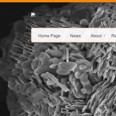
Home Page
News
About
Re