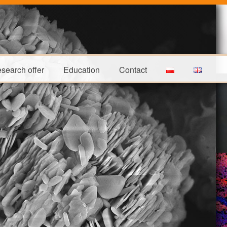
search offer
Education
Contact