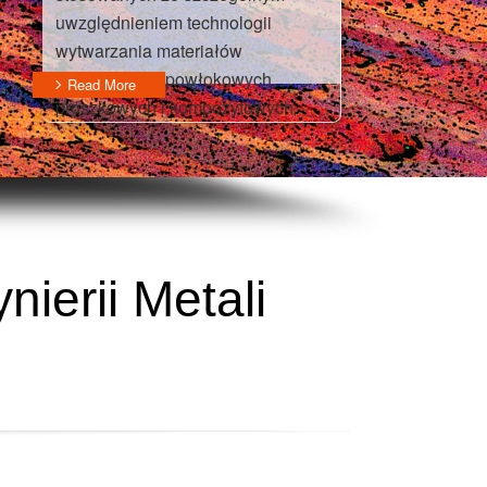
uwzględnieniem technologii
wytwarzania materiałów
metalicznych, powłokowych,
Read More
proszkowych i kompozytowych.
nierii Metali