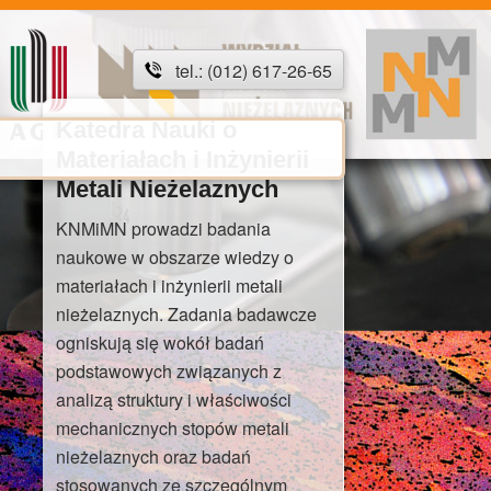
tel.: (012) 617-26-65
Katedra Nauki o
Materiałach i Inżynierii
Metali Nieżelaznych
KNMiMN prowadzi badania
naukowe w obszarze wiedzy o
materiałach i inżynierii metali
nieżelaznych. Zadania badawcze
ogniskują się wokół badań
podstawowych związanych z
analizą struktury i właściwości
mechanicznych stopów metali
nieżelaznych oraz badań
stosowanych ze szczególnym