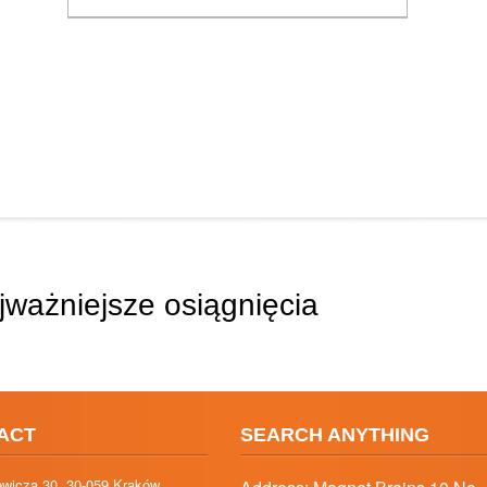
ważniejsze osiągnięcia
ACT
SEARCH ANYTHING
iewicza 30, 30-059 Kraków